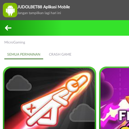
JUDOLBET88 Aplikasi Mobile
Jangan tampilkan lagi hari ini
MicroGaming
SEMUA PERMAINAN
CRASH GAME