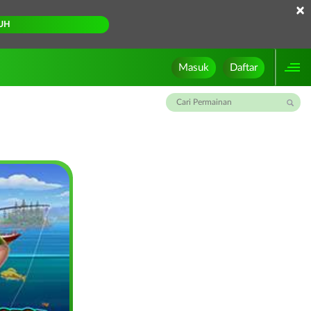
×
UH
Masuk
Daftar