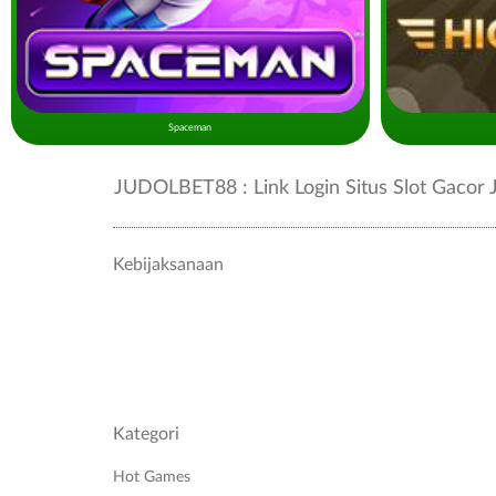
Spaceman
JUDOLBET88 : Link Login Situs Slot Gacor 
Kebijaksanaan
Kategori
Hot Games