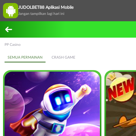
JUDOLBET88 Aplikasi Mobile
Jangan tampilkan lagi hari ini
PP Casino
SEMUA PERMAINAN
CRASH GAME