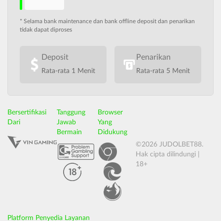
* Selama bank maintenance dan bank offline deposit dan penarikan
tidak dapat diproses
Deposit
Penarikan
Rata-rata 1 Menit
Rata-rata 5 Menit
Bersertifikasi
Tanggung
Browser
Dari
Jawab
Yang
Bermain
Didukung
©2026 JUDOLBET88.
Hak cipta dilindungi |
18+
Platform Penyedia Layanan