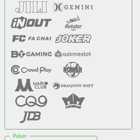
Poker