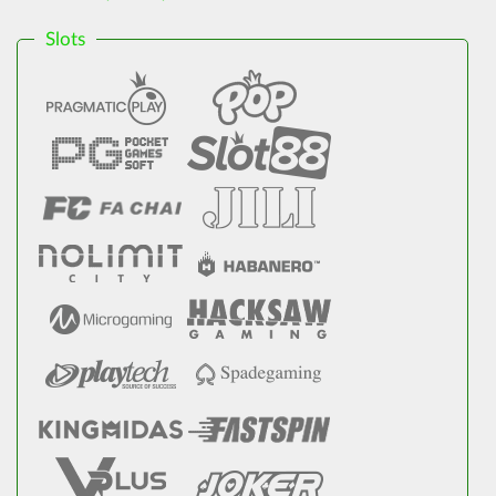
Slots