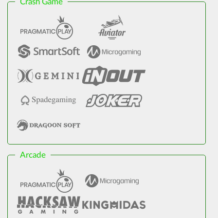
Crash Game
Arcade