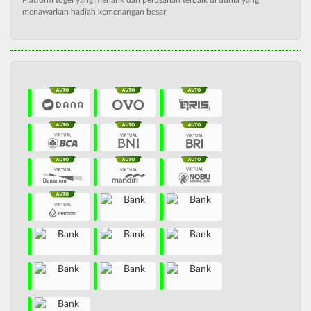
menawarkan hadiah kemenangan besar