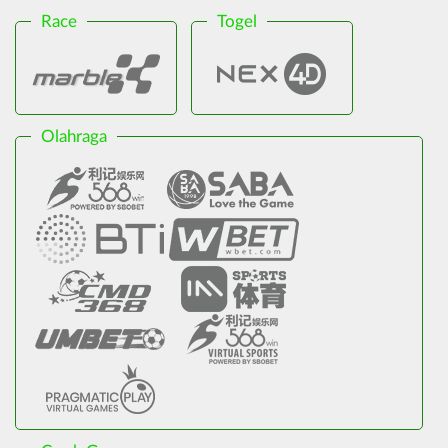
Race
Togel
Olahraga