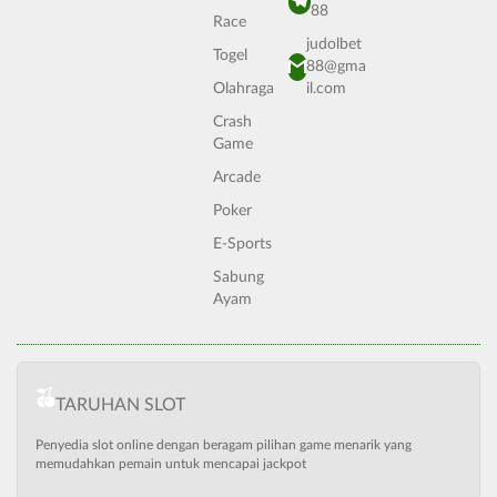
88
Race
judolbet
Togel
88@gma
Olahraga
il.com
Crash
Game
Arcade
Poker
E-Sports
Sabung
Ayam
TARUHAN SLOT
Penyedia slot online dengan beragam pilihan game menarik yang
memudahkan pemain untuk mencapai jackpot