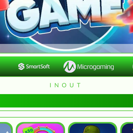
INOUT