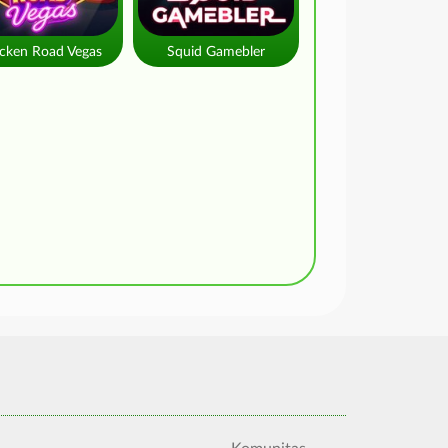
cken Road Vegas
Squid Gamebler