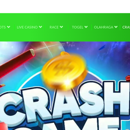
OTS
LIVE CASINO
RACE
TOGEL
OLAHRAGA
CRA