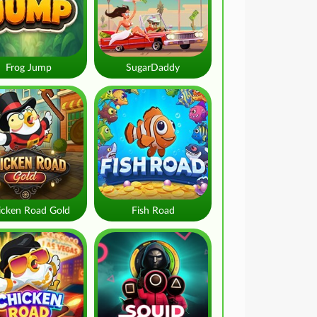
Frog Jump
SugarDaddy
icken Road Gold
Fish Road