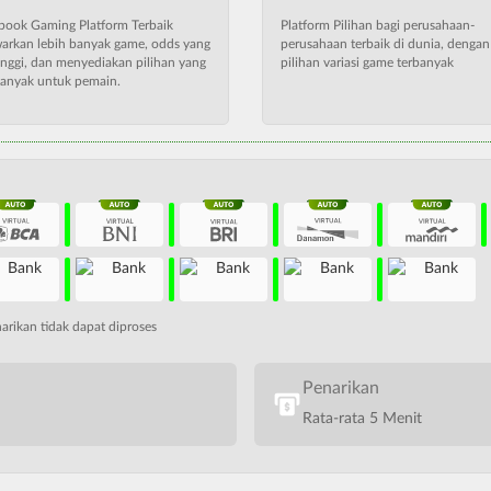
book Gaming Platform Terbaik
Platform Pilihan bagi perusahaan-
rkan lebih banyak game, odds yang
perusahaan terbaik di dunia, dengan
tinggi, dan menyediakan pilihan yang
pilihan variasi game terbanyak
banyak untuk pemain.
arikan tidak dapat diproses
Penarikan
Rata-rata 5 Menit