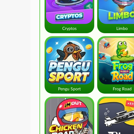
Cryptos
Limbo
Pengu Sport
Frog Road