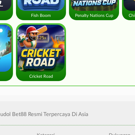
Fish Boom
Penalty Nations Cup
Chi
Cricket Road
Judol Bet88 Resmi Terpercaya Di Asia