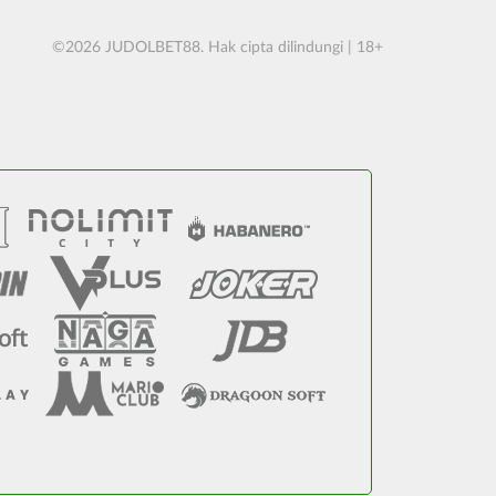
©2026 JUDOLBET88. Hak cipta dilindungi | 18+