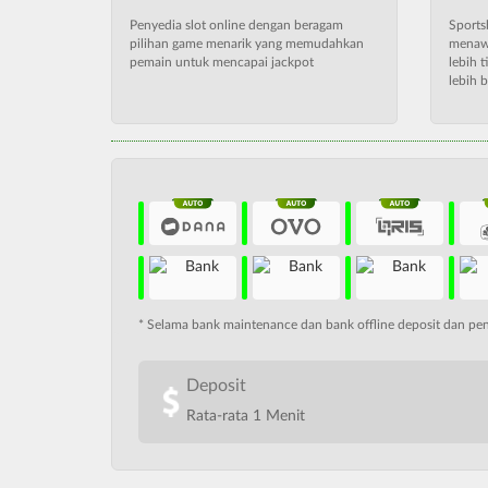
Penyedia slot online dengan beragam
Sports
pilihan game menarik yang memudahkan
menawa
pemain untuk mencapai jackpot
lebih 
lebih 
* Selama bank maintenance dan bank offline deposit dan pen
Deposit
Rata-rata 1 Menit