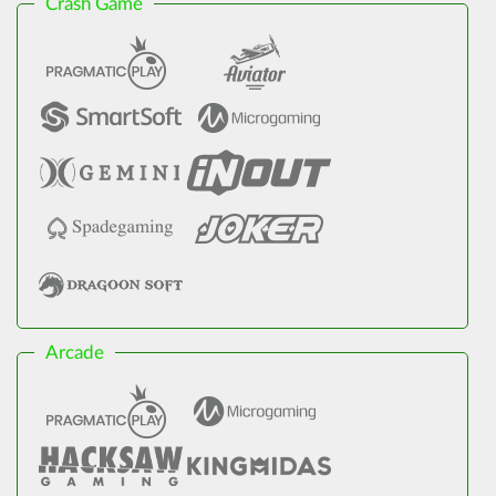
Crash Game
Arcade