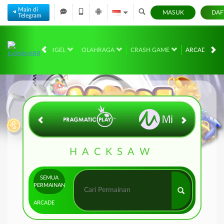
Main di
MASUK
DAF
Telegram
RACE
TOGEL
OLAHRAGA
CRASH GAME
ARCADE
HACKSAW
SEMUA
PERMAINAN
ARCADE