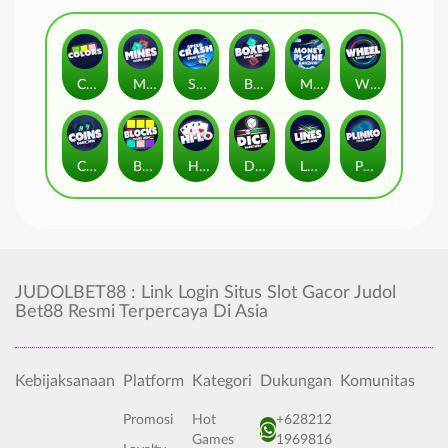
Colors
Mines
Speed Crash
Boxes
Moneyplane
Wheel
Coins
Blocks
Hi-Lo
DICE
Lines
Plinko
JUDOLBET88 : Link Login Situs Slot Gacor Judol
Bet88 Resmi Terpercaya Di Asia
Kebijaksanaan
Platform
Kategori
Dukungan
Komunitas
Promosi
Hot
+628212
Games
1969816