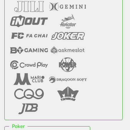
Poker