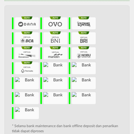
* Selama bank maintenance dan bank offline deposit dan penarikan
tidak dapat diproses