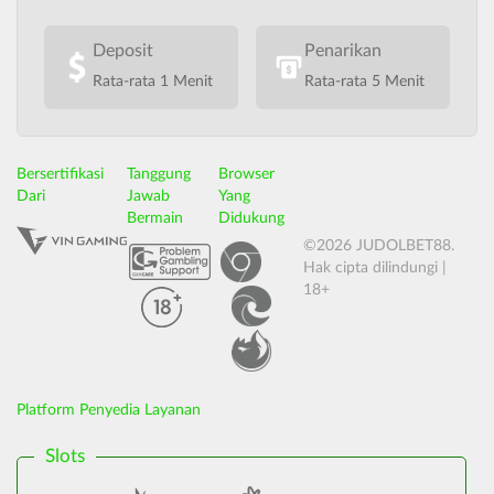
Deposit
Penarikan
Rata-rata 1 Menit
Rata-rata 5 Menit
Bersertifikasi
Tanggung
Browser
Dari
Jawab
Yang
Bermain
Didukung
©2026 JUDOLBET88.
Hak cipta dilindungi |
18+
Platform Penyedia Layanan
Slots