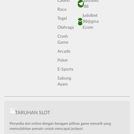
Casino
judolbet
88
Race
judolbet
Togel
88@gma
Olahraga
il.com
Crash
Game
Arcade
Poker
E-Sports
Sabung
Ayam
TARUHAN SLOT
Penyedia slot online dengan beragam pilihan game menarik yang
memudahkan pemain untuk mencapai jackpot