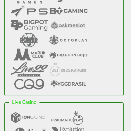
Live Casino