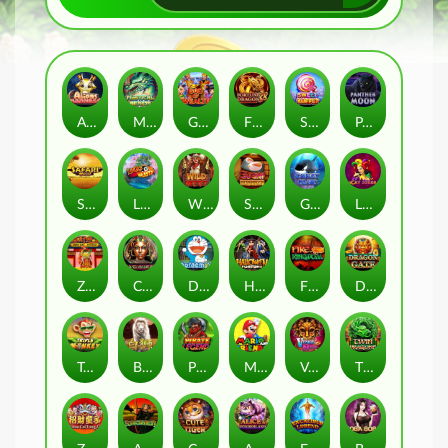
Aliens Madness
Mystical Beasts
GOD OF WEALTH
FORTUNE DRAGON 88
Sweet Buffet
PANTHER MOON
SAFARI HEAT
LUCKY BEASTS
WILD WEST
SUSHI BONANZA
GREAT BLUE
LUCKY JOKER 5
ZHAO CAI JIN BAO
CAT QUEEN
Doraemon
Halloween Fortune
FIRE KINGDOM
DRAGON GATE
Triple Monkey
BAI SHI
PIRATE LEGEND
MARIO AND FRIENDS
Venice Mask
TWIN DRAGON