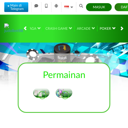
Main di
MASUK
DAF
Telegram
OGEL
OLAHRAGA
CRASH GAME
ARCADE
POKER
E-S
Permainan
i
i