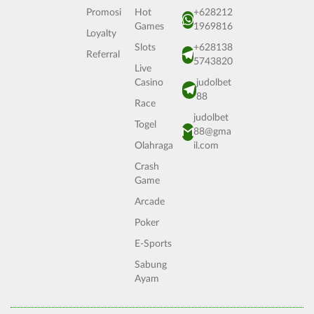
Promosi
Hot
+628212
Games
1969816
Loyalty
Slots
+628138
Referral
5743820
Live
Casino
judolbet
88
Race
judolbet
Togel
88@gma
Olahraga
il.com
Crash
Game
Arcade
Poker
E-Sports
Sabung
Ayam