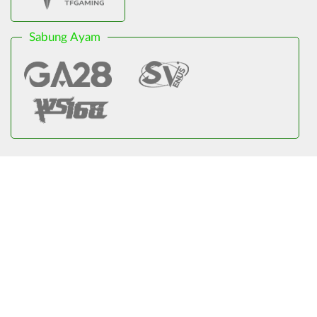
Sabung Ayam