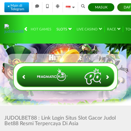
Main di
MASUK
DAF
Telegram
IDR
12,745,989,
HOT GAMES
SLOTS
LIVE CASINO
RACE
TO
JUDOLBET88 : Link Login Situs Slot Gacor Judol
Bet88 Resmi Terpercaya Di Asia