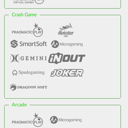
Crash Game
Arcade