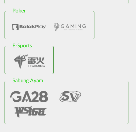
Poker
E-Sports
Sabung Ayam