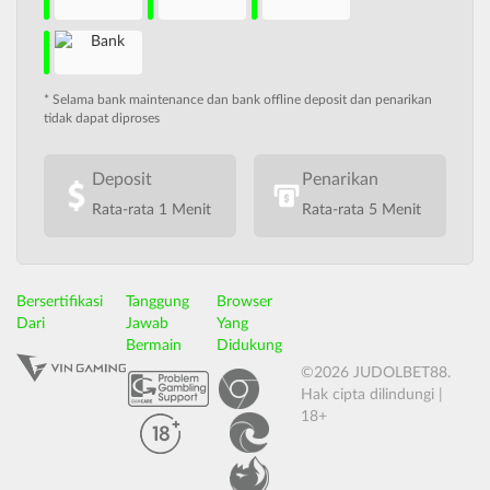
* Selama bank maintenance dan bank offline deposit dan penarikan
tidak dapat diproses
Deposit
Penarikan
Rata-rata 1 Menit
Rata-rata 5 Menit
Bersertifikasi
Tanggung
Browser
Dari
Jawab
Yang
Bermain
Didukung
©2026 JUDOLBET88.
Hak cipta dilindungi |
18+