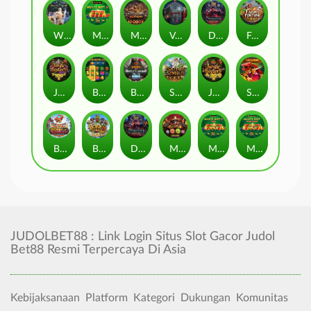
Wild & Gods
MultiHot5
Mad Slot
Vampires
Dracula's Fortune
Farm's Fortune
Jungle Sisters Deluxe
Burning Ice
Book of Futuria
Safari Simba
Jungle Sisters
Samurai
Book Of Bonanza
Boka Jamba 10
Dracula's Fortune Halloween Edition
Mariachi Coins
Multi Hot 5 Wild
Multi Hot Wild Ways
JUDOLBET88 : Link Login Situs Slot Gacor Judol
Bet88 Resmi Terpercaya Di Asia
Kebijaksanaan
Platform
Kategori
Dukungan
Komunitas