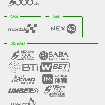
Race
Togel
Olahraga