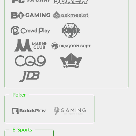
Poker
E-Sports