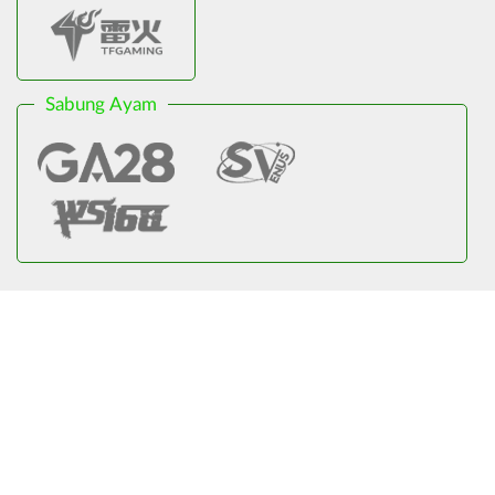
Sabung Ayam