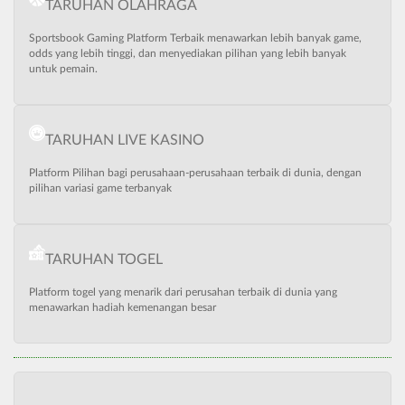
TARUHAN OLAHRAGA
Sportsbook Gaming Platform Terbaik menawarkan lebih banyak game,
odds yang lebih tinggi, dan menyediakan pilihan yang lebih banyak
untuk pemain.
TARUHAN LIVE KASINO
Platform Pilihan bagi perusahaan-perusahaan terbaik di dunia, dengan
pilihan variasi game terbanyak
TARUHAN TOGEL
Platform togel yang menarik dari perusahan terbaik di dunia yang
menawarkan hadiah kemenangan besar