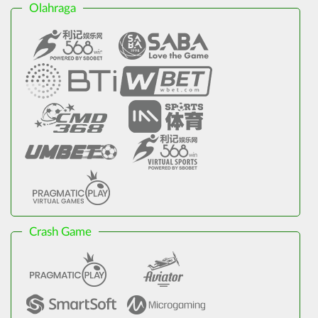
Olahraga
Crash Game