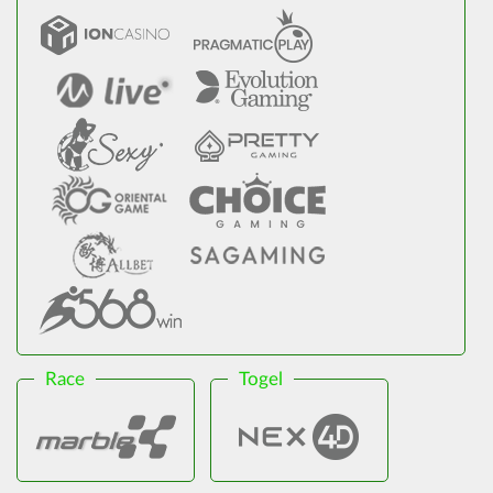
Race
Togel