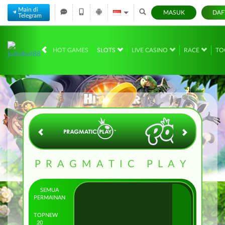
Main di
MASUK
DAF
Telegram
IDR
12,689,572,
HOT GAMES
SLOTS
LIVE CASINO
RACE
TO
PRAGMATIC PLAY
SEMUA
PERMAINAN
TOP
NEW
20