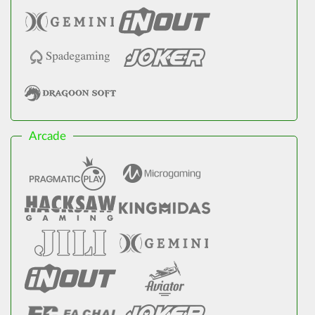
Arcade