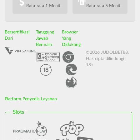
Rata-rata 1 Menit
Rata-rata 5 Menit
Bersertifikasi
Tanggung
Browser
Dari
Jawab
Yang
Bermain
Didukung
©2026 JUDOLBET88.
Hak cipta dilindungi |
18+
Platform Penyedia Layanan
Slots